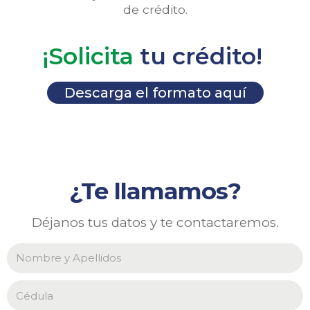
de crédito.
¡Solicita
tu crédito!
Descarga el formato aquí
¿Te llamamos?
Déjanos tus datos y te contactaremos.
N
o
m
b
C
r
é