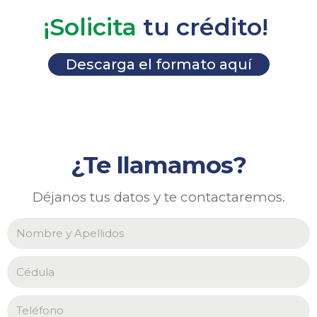
¡Solicita
tu crédito!
Descarga el formato aquí
¿Te llamamos?
Déjanos tus datos y te contactaremos.
N
o
m
b
C
r
é
e
d
y
u
T
A
l
e