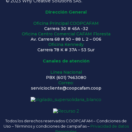
© 2023 Why Creative Solutions SAS.
e
t
t
k
b
a
u
e
Dirección General
o
g
b
d
Oficina Principal COOPCAFAM
o
r
e
i
Carrera 30 # 45A -32
k
a
n
Oficina Centro Comercial CAFAM Floresta
-
m
Av. Carrera 68 # 90 – 88 L 2 – 006
Oficina Kennedy
f
Carrera 78 K # 37A – 53 Sur
Canales de atención
Línea Nacional
PBX (601) 7463080
Correo:
serviciocliente@coopcafam.coop
Todos los derechos reservados COOPCAFAM – Condiciones de
Uso – Términos y condiciones de campañas –
Privacidad de datos
Personales