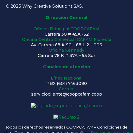
c
s
u
n
© 2023 Why Creative Solutions SAS.
e
t
t
k
b
a
u
e
Dirección General
o
g
b
d
Oficina Principal COOPCAFAM
o
r
e
i
Carrera 30 # 45A -32
k
a
n
Oficina Centro Comercial CAFAM Floresta
-
m
Av. Carrera 68 # 90 – 88 L 2 – 006
Oficina Kennedy
f
Carrera 78 K # 37A – 53 Sur
Canales de atención
Línea Nacional
PBX (601) 7463080
Correo:
serviciocliente@coopcafam.coop
Todos los derechos reservados COOPCAFAM – Condiciones de
Uso – Términos y condiciones de campañas –
Privacidad de datos