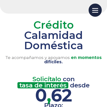
Crédito
Calamidad
Doméstica
Te acompañamos y apoyamos
en momentos
difíciles.
Solicítalo
con
tasa de interés
desde
0
,
62
Plazo: